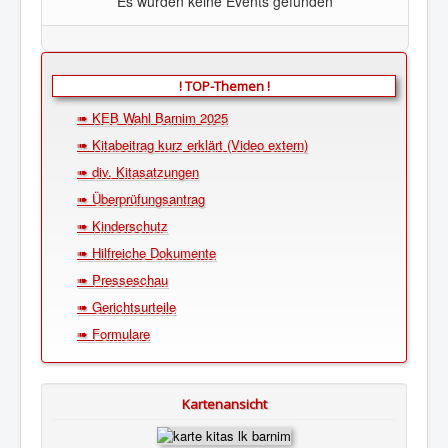
Es wurden keine Events gefunden
! TOP-Themen !
➠ KEB Wahl Barnim 2025
➠ Kitabeitrag kurz erklärt (Video extern)
➠ div. Kitasatzungen
➠ Überprüfungsantrag
➠ Kinderschutz
➠ Hilfreiche Dokumente
➠ Presseschau
➠ Gerichtsurteile
➠ Formulare
Kartenansicht