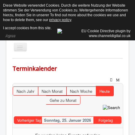
Diese Website verwendet Cookies. Durch die weitere Nutzung der Website
stimmen Sie der Verwendung von Cookies zu. Weitergehende Informationen
KE
hierzu, finden Sie in unserer To find out more about the cookies we use and
how to delete them, see our
privacy policy
.
I accept cookies from this site.
Agree
Toggle
Navigation
Terminkalender
Aktuelles
Der Beirat ↓
Nach Jahr
Nach Monat
Nach Woche
Heute
Informationen ↓
Gehe zu Monat
Termine
Kontakt
Sonntag, 25. Januar 2026
Vorheriger Tag
Folgetag
Suchen...
Login