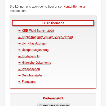
Sie können uns auch gerne über unser
Kontaktformular
ansprechen.
! TOP-Themen !
➠ KEB Wahl Barnim 2025
➠ Kitabeitrag kurz erklärt (Video extern)
➠ div. Kitasatzungen
➠ Überprüfungsantrag
➠ Kinderschutz
➠ Hilfreiche Dokumente
➠ Presseschau
➠ Gerichtsurteile
➠ Formulare
Kartenansicht