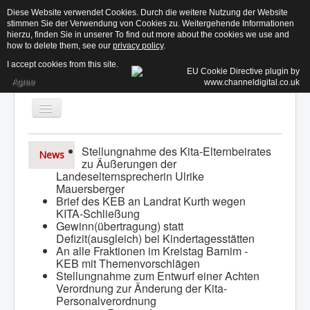
Diese Website verwendet Cookies. Durch die weitere Nutzung der Website
stimmen Sie der Verwendung von Cookies zu. Weitergehende Informationen
KE
hierzu, finden Sie in unserer To find out more about the cookies we use and
how to delete them, see our
privacy policy
.
I accept cookies from this site.
Agree
Toggle
Navigation
Stellungnahme des Kita-Elternbeirates
News
zu Äußerungen der
Aktuelles
Landeselternsprecherin Ulrike
Mauersberger
Der Beirat ↓
Brief des KEB an Landrat Kurth wegen
KITA-Schließung
Informationen ↓
Gewinn(übertragung) statt
Defizit(ausgleich) bei Kindertagesstätten
Termine
An alle Fraktionen im Kreistag Barnim -
KEB mit Themenvorschlägen
Kontakt
Stellungnahme zum Entwurf einer Achten
Suchen...
Login
Verordnung zur Änderung der Kita-
Personalverordnung