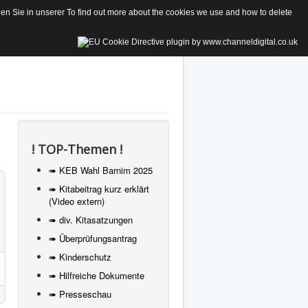
 Sie in unserer To find out more about the cookies we use and how to delete
! TOP-Themen !
➠ KEB Wahl Barnim 2025
➠ Kitabeitrag kurz erklärt
(Video extern)
➠ div. Kitasatzungen
➠ Überprüfungsantrag
➠ Kinderschutz
➠ Hilfreiche Dokumente
➠ Presseschau