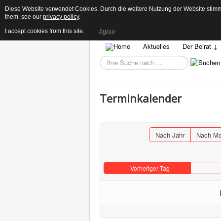
Diese Website verwendet Cookies. Durch die weitere Nutzung der Website stimme
them, see our
privacy policy
.
I accept cookies from this site.
Agree
Aktuelles
Der Beirat ↓
Suchen...
Terminkalender
Nach Jahr
Nach Mo
Vorheriger Tag